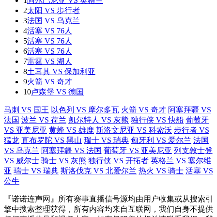
1
阿尔巴尼亚 VS 英格兰
2
太阳 VS 步行者
3
法国 VS 乌克兰
4
活塞 VS 76人
5
活塞 VS 76人
6
活塞 VS 76人
7
雷霆 VS 湖人
8
土耳其 VS 保加利亚
9
火箭 VS 奇才
10
卢森堡 VS 德国
马刺 VS 国王
以色列 VS 摩尔多瓦
火箭 VS 奇才
阿塞拜疆 VS
法国
波兰 VS 荷兰
凯尔特人 VS 灰熊
独行侠 VS 快船
葡萄牙
VS 亚美尼亚
黄蜂 VS 雄鹿
斯洛文尼亚 VS 科索沃
步行者 VS
猛龙
直布罗陀 VS 黑山
瑞士 VS 瑞典
匈牙利 VS 爱尔兰
法国
VS 乌克兰
阿塞拜疆 VS 法国
葡萄牙 VS 亚美尼亚
列支敦士登
VS 威尔士
骑士 VS 灰熊
独行侠 VS 开拓者
英格兰 VS 塞尔维
亚
瑞士 VS 瑞典
斯洛伐克 VS 北爱尔兰
热火 VS 骑士
活塞 VS
公牛
『诺诺连声网』所有赛事直播信号源均由用户收集或从搜索引
擎中搜索整理获得，所有内容均来自互联网，我们自身不提供