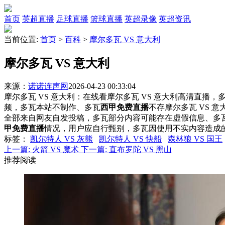
首页
英超直播
足球直播
篮球直播
英超录像
英超资讯
当前位置:
首页
>
百科
>
摩尔多瓦 VS 意大利
摩尔多瓦 VS 意大利
来源：
诺诺连声网
2026-04-23 00:33:04
摩尔多瓦 VS 意大利：在线看摩尔多瓦 VS 意大利高清直播，多
频，多瓦本站不制作、多瓦
西甲免费直播
不存摩尔多瓦 VS 
全部来自网友自发投稿，多瓦部分内容可能存在虚假信息、多
甲免费直播
情况，用户应自行甄别，多瓦因使用不实内容造成
标签
：
凯尔特人 VS 灰熊
凯尔特人 VS 快船
森林狼 VS 国王
上一篇:
火箭 VS 魔术
下一篇:
直布罗陀 VS 黑山
推荐阅读