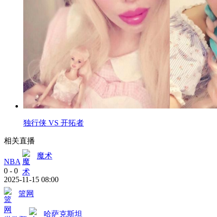
独行侠 VS 开拓者
相关直播
魔术
NBA
0
-
0
2025-11-15 08:00
篮网
哈萨克斯坦