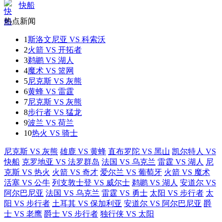
快船
热点新闻
1
斯洛文尼亚 VS 科索沃
2
火箭 VS 开拓者
3
鹈鹕 VS 湖人
4
魔术 VS 篮网
5
尼克斯 VS 灰熊
6
黄蜂 VS 雷霆
7
尼克斯 VS 灰熊
8
步行者 VS 猛龙
9
波兰 VS 荷兰
10
热火 VS 骑士
尼克斯 VS 灰熊
雄鹿 VS 黄蜂
直布罗陀 VS 黑山
凯尔特人 VS
快船
克罗地亚 VS 法罗群岛
法国 VS 乌克兰
雷霆 VS 湖人
尼
克斯 VS 热火
火箭 VS 奇才
爱尔兰 VS 葡萄牙
火箭 VS 魔术
活塞 VS 公牛
列支敦士登 VS 威尔士
鹈鹕 VS 湖人
安道尔 VS
阿尔巴尼亚
法国 VS 乌克兰
雷霆 VS 勇士
太阳 VS 步行者
太
阳 VS 步行者
土耳其 VS 保加利亚
安道尔 VS 阿尔巴尼亚
爵
士 VS 老鹰
爵士 VS 步行者
独行侠 VS 太阳