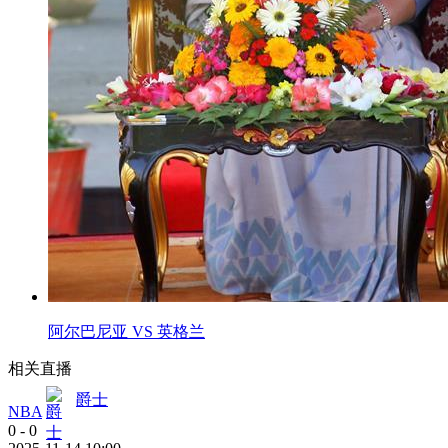
阿尔巴尼亚 VS 英格兰
相关直播
爵士
NBA
0
-
0