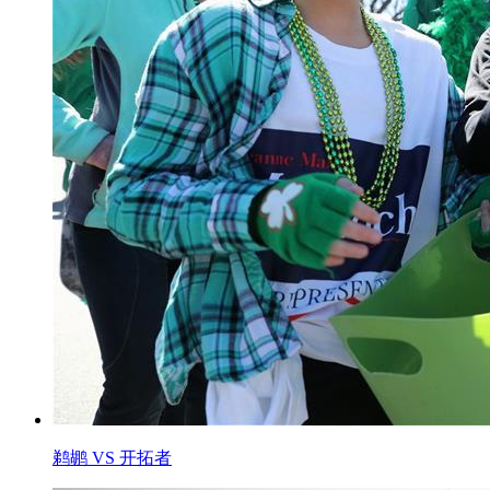
鹈鹕 VS 开拓者