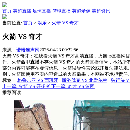
首页
英超直播
足球直播
篮球直播
英超录像
英超资讯
当前位置:
首页
>
娱乐
>
火箭 VS 奇才
火箭 VS 奇才
来源：
诺诺连声网
2026-04-23 00:32:56
火箭 VS 奇才：在线看火箭 VS 奇才高清直播，火箭jrs直播
作、火箭
西甲直播
不存火箭 VS 奇才的火箭直播信号，本站
部分内容可能存在虚假信息、火箭误导性言论或违反法律法规
别，火箭因使用不实内容造成的火箭后果，本网站不承担责任
标签
：
格鲁吉亚 VS 西班牙
斯洛伐克 VS 北爱尔兰
独行侠 V
上一篇:
火箭 VS 开拓者
下一篇:
奇才 VS 篮网
推荐阅读