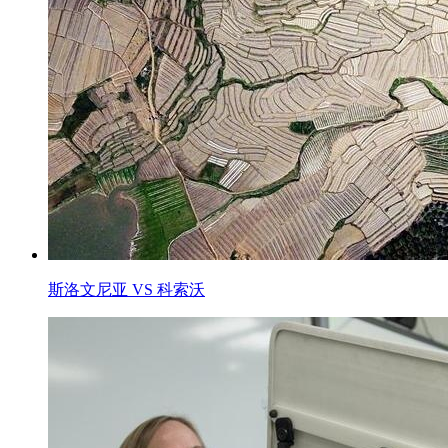
斯洛文尼亚 VS 科索沃