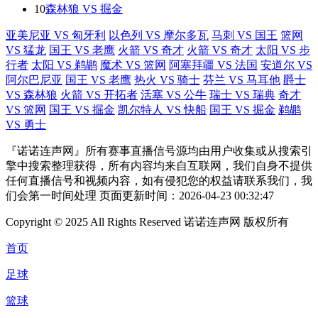
10
森林狼 VS 掘金
亚美尼亚 VS 匈牙利
以色列 VS 摩尔多瓦
马刺 VS 国王
篮网
VS 猛龙
国王 VS 老鹰
火箭 VS 奇才
火箭 VS 奇才
太阳 VS 步
行者
太阳 VS 鹈鹕
魔术 VS 篮网
阿塞拜疆 VS 法国
安道尔 VS
阿尔巴尼亚
国王 VS 老鹰
热火 VS 骑士
芬兰 VS 马耳他
爵士
VS 森林狼
火箭 VS 开拓者
活塞 VS 公牛
瑞士 VS 瑞典
奇才
VS 篮网
国王 VS 掘金
凯尔特人 VS 快船
国王 VS 掘金
鹈鹕
VS 勇士
『诺诺连声网』所有赛事直播信号源均由用户收集或从搜索引
擎中搜索整理获得，所有内容均来自互联网，我们自身不提供
任何直播信号和视频内容，如有侵犯您的权益请联系我们，我
们会第一时间处理 页面更新时间：2026-04-23 00:32:47
Copyright © 2025 All Rights Reserved 诺诺连声网 版权所有
首页
足球
篮球