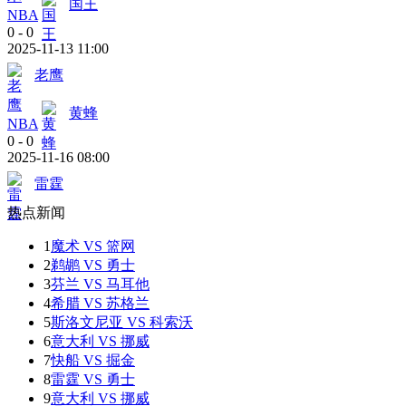
国王
NBA
0
-
0
2025-11-13 11:00
老鹰
黄蜂
NBA
0
-
0
2025-11-16 08:00
雷霆
热点新闻
1
魔术 VS 篮网
2
鹈鹕 VS 勇士
3
芬兰 VS 马耳他
4
希腊 VS 苏格兰
5
斯洛文尼亚 VS 科索沃
6
意大利 VS 挪威
7
快船 VS 掘金
8
雷霆 VS 勇士
9
意大利 VS 挪威