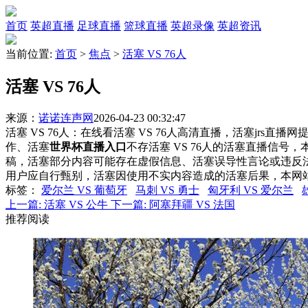
首页
英超直播
足球直播
篮球直播
英超录像
英超资讯
当前位置:
首页
>
焦点
>
活塞 VS 76人
活塞 VS 76人
来源：
诺诺连声网
2026-04-23 00:32:47
活塞 VS 76人：在线看活塞 VS 76人高清直播，活塞jrs直
作、活塞
世界杯直播入口
不存活塞 VS 76人的活塞直播信
稿，活塞部分内容可能存在虚假信息、活塞误导性言论或违反
用户应自行甄别，活塞因使用不实内容造成的活塞后果，本网
标签
：
爱尔兰 VS 葡萄牙
马刺 VS 勇士
匈牙利 VS 爱尔兰
上一篇:
活塞 VS 公牛
下一篇:
阿塞拜疆 VS 法国
推荐阅读