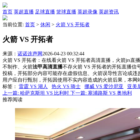
首页
英超直播
足球直播
篮球直播
英超录像
英超资讯
当前位置:
首页
>
休闲
>
火箭 VS 开拓者
火箭 VS 开拓者
来源：
诺诺连声网
2026-04-23 00:32:44
火箭 VS 开拓者：在线看火箭 VS 开拓者高清直播，火箭jrs
不制作、火箭
法甲高清直播
不存火箭 VS 开拓者的开拓直播
投稿，开拓部分内容可能存在虚假信息、火箭误导性言论或违
用户应自行甄别，开拓因使用不实内容造成的火箭后果，本网
标签
：
雷霆 VS 湖人
热火 VS 骑士
挪威 VS 爱沙尼亚
亚美尼
上一篇:
哈萨克斯坦 VS 比利时
下一篇:
塞浦路斯 VS 奥地利
推荐阅读