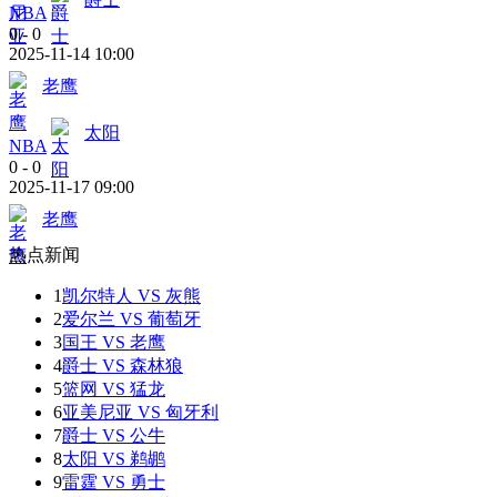
NBA
0
-
0
2025-11-14 10:00
老鹰
太阳
NBA
0
-
0
2025-11-17 09:00
老鹰
热点新闻
1
凯尔特人 VS 灰熊
2
爱尔兰 VS 葡萄牙
3
国王 VS 老鹰
4
爵士 VS 森林狼
5
篮网 VS 猛龙
6
亚美尼亚 VS 匈牙利
7
爵士 VS 公牛
8
太阳 VS 鹈鹕
9
雷霆 VS 勇士