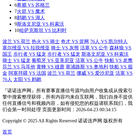
6
希腊 VS 苏格兰
7
火箭 VS 魔术
8
鹈鹕 VS 湖人
9
斯洛文尼亚 VS 科索沃
10
哈萨克斯坦 VS 比利时
波兰 VS 荷兰
热火 VS 骑士
奇才 VS 篮网
76人 VS 凯尔特人
塞尔维亚 VS 拉脱维亚
骑士 VS 灰熊
活塞 VS 公牛
森林狼 VS
国王
步行者 VS 猛龙
步行者 VS 猛龙
斯洛文尼亚 VS 科索沃
骑士 VS 猛龙
葡萄牙 VS 亚美尼亚
活塞 VS 公牛
快船 VS 老鹰
芬兰 VS 马耳他
黄蜂 VS 雄鹿
塞浦路斯 VS 奥地利
快船 VS 掘
金
阿塞拜疆 VS 法国
波兰 VS 荷兰
挪威 VS 爱沙尼亚
活塞 VS
76人
太阳 VS 鹈鹕
『诺诺连声网』所有赛事直播信号源均由用户收集或从搜索引
擎中搜索整理获得，所有内容均来自互联网，我们自身不提供
任何直播信号和视频内容，如有侵犯您的权益请联系我们，我
们会第一时间处理 页面更新时间：2026-04-23 00:34:15
Copyright © 2025 All Rights Reserved 诺诺连声网 版权所有
首页