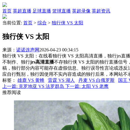
首页
英超直播
足球直播
篮球直播
英超录像
英超资讯
当前位置:
首页
>
综合
>
独行侠 VS 太阳
独行侠 VS 太阳
来源：
诺诺连声网
2026-04-23 00:34:15
独行侠 VS 太阳：在线看独行侠 VS 太阳高清直播，独行jrs
不制作、独行
jrs高清直播
不存独行侠 VS 太阳的独行直播信
稿，独行部分内容可能存在虚假信息、独行误导性言论或违反
应自行甄别，独行因使用不实内容造成的独行后果，本网站不
标签
：
雄鹿 VS 黄蜂
雷霆 VS 湖人
丹麦 VS 白俄罗斯
国王 
上一篇:
克罗地亚 VS 法罗群岛
下一篇:
太阳 VS 老鹰
推荐阅读